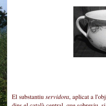
El substantiu
servidora
, aplicat a l'o
dins el català central, que sobreviu, 