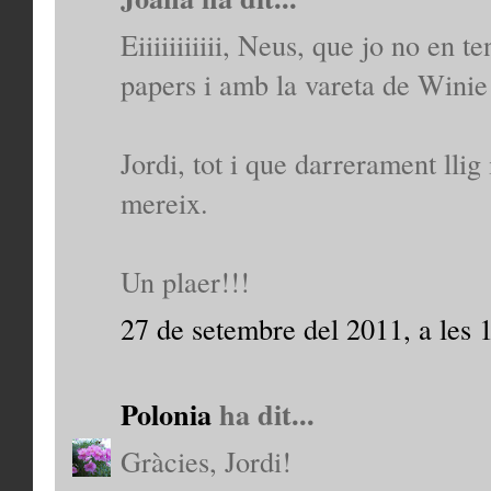
Eiiiiiiiiiii, Neus, que jo no en 
papers i amb la vareta de Winie
Jordi, tot i que darrerament llig
mereix.
Un plaer!!!
27 de setembre del 2011, a les 
Polonia
ha dit...
Gràcies, Jordi!