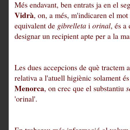
Més endavant, ben entrats ja en el se
Vidrà
, on, a més, m'indicaren el mot
equivalent de
gibrelleta
i
orinal
, és a
designar un recipient apte per a la m
Les dues accepcions de què tractem a
relativa a l'atuell higiènic solament és
Menorca
, on crec que el substantiu
s
'orinal'.
En trobareu més informació al volum 